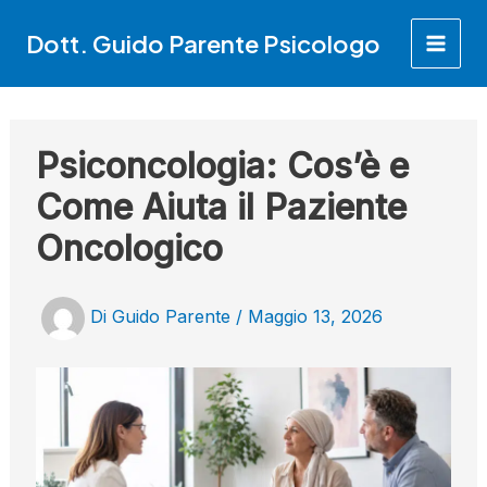
Vai
Dott. Guido Parente Psicologo
al
contenuto
Psiconcologia: Cos’è e
Come Aiuta il Paziente
Oncologico
Di
Guido Parente
/
Maggio 13, 2026