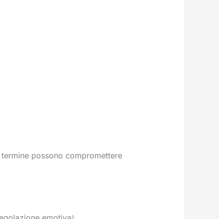
go termine possono compromettere
 regolazione emotiva⁵.