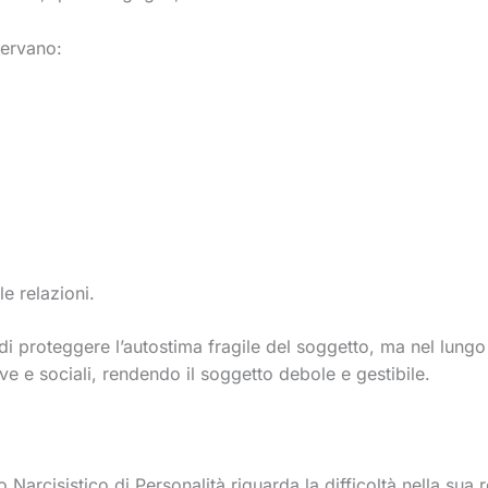
servano:
e relazioni.
di proteggere l’autostima fragile del soggetto, ma nel lun
ive e sociali, rendendo il soggetto debole e gestibile.
bo Narcisistico di Personalità riguarda la difficoltà nella sua