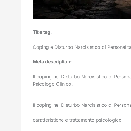
Title tag:
Coping e Disturbo Narcisistico di Personalit
Meta description:
Il coping nel Disturbo Narcisistico di Persona
Psicologo Clinico.
Il coping nel Disturbo Narcisistico di Persona
caratteristiche e trattamento psicologico