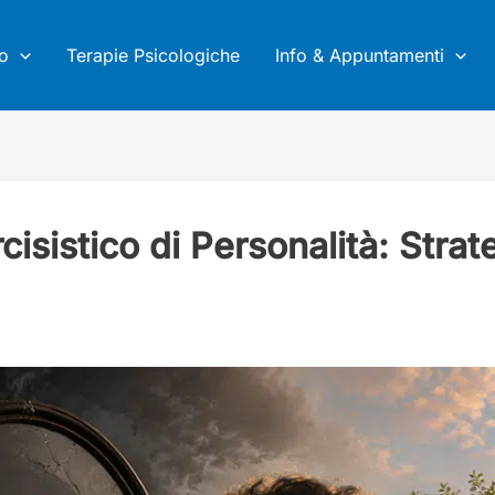
no
Terapie Psicologiche
Info & Appuntamenti
isistico di Personalità: Stra