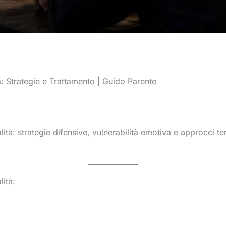
à: Strategie e Trattamento | Guido Parente
lità: strategie difensive, vulnerabilità emotiva e approcci te
lità: